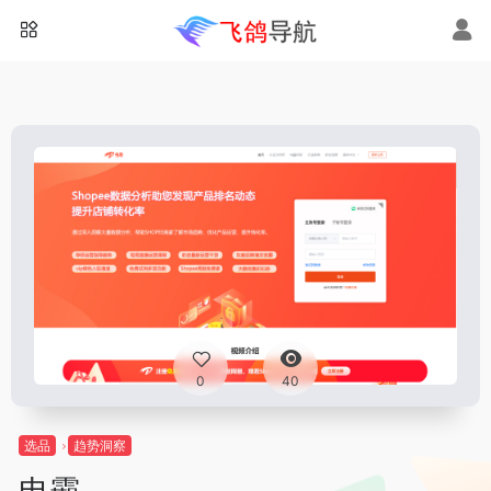
0
40
选品
趋势洞察
电霸