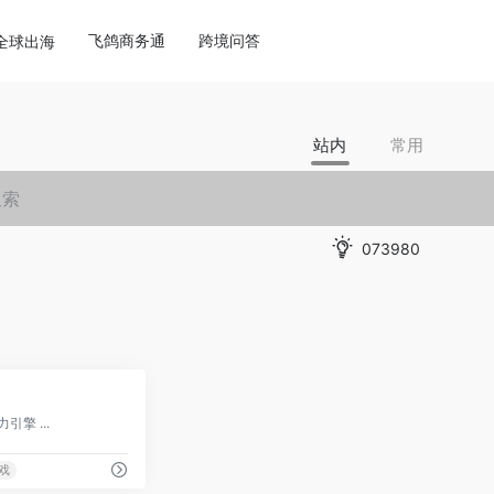
飞鸽商务通
跨境问答
全球出海
站内
常用
073980
0
引擎 ...
戏