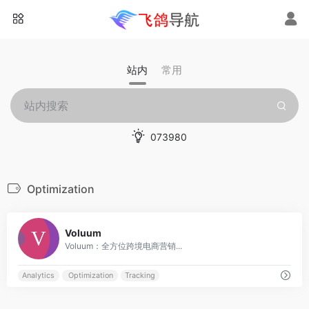
站内
常用
073980
Optimization
0
Voluum
Voluum：全方位跨境电商营销...
Analytics
Optimization
Tracking