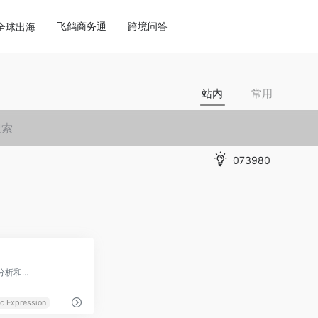
飞鸽商务通
跨境问答
全球出海
站内
常用
073980
0
析和...
ic Expression