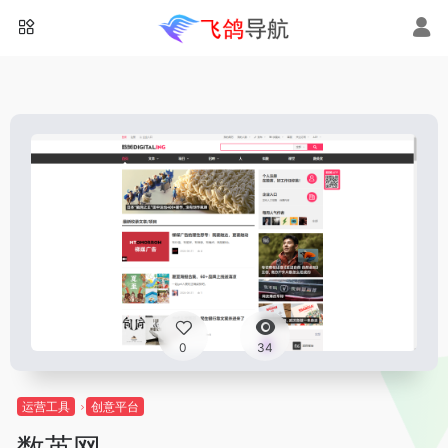
0
34
运营工具
创意平台
数英网