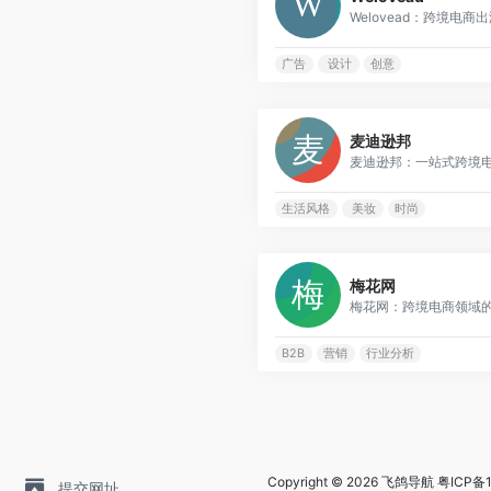
Welovead：跨境电商出海
广告
设计
创意
麦迪逊邦
麦迪逊邦：一站式跨境电商
生活风格
美妆
时尚
梅花网
梅花网：跨境电商领域的领
B2B
营销
行业分析
Copyright © 2026
飞鸽导航
粤ICP备1
提交网址