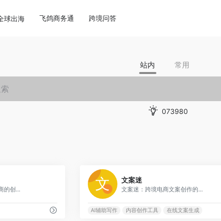
飞鸽商务通
跨境问答
全球出海
站内
常用
073980
0
文案迷
商的创...
文案迷：跨境电商文案创作的...
AI辅助写作
内容创作工具
在线文案生成