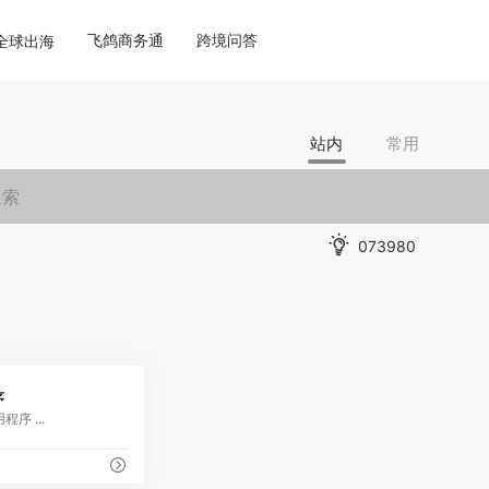
飞鸽商务通
跨境问答
全球出海
站内
常用
073980
0
序
程序 ...